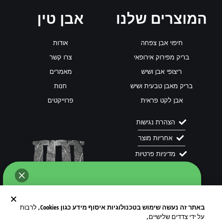
המוצרים שלנו
אבן טין
חיפוי אבן צפחה
אודות
בריק מפירוק אירופאי
צרו קשר
ריצופי אבן ושיש
מאמרים
בריק מאבן טבעית ושיש
חנות
אבן לקט פראית
פרוייקטים
הצהרת נגישות
אחריות מוצר
מדיניות פרטיות
תנאי שימוש
באתר זה נעשה שימוש בטכנולוגיות איסוף מידע כגון Cookies
, לרבות
רשתות
לשיחה מול נציג של אבן-טין ב- WhatssApp
על ידי צדדים שלישיים,