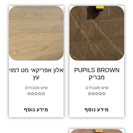
ך
ך
5
5
PUPILS BROWN
אלון אפריקאי מט דמוי
מבריק
עץ
שיש מטבחים
שיש מטבחים
ד
ד
ו
ו
ר
ר
ג
ג
מידע נוסף
מידע נוסף
0
0
מ
מ
ת
ת
ו
ו
ך
ך
5
5