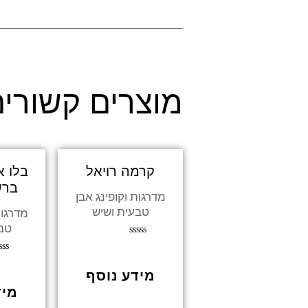
מוצרים קשורי
קרמה רויאל
בלו א
ברש
מדרגות וקופינג אבן
טבעית ושיש
מדרגות
טבע
דורג
0
דור
מתוך
0
מידע נוסף
5
מת
מיד
5