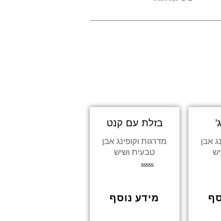
’
בזלת עם קנט
ג אבן
מדרגות וקופינג אבן
יש
טבעית ושיש
דורג
0
מתוך
סף
מידע נוסף
5