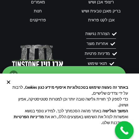
ריצופי אבן ושיש
מאמרים
בריק מאבן טבעית ושיש
חנות
אבן לקט פראית
פרוייקטים
הצהרת נגישות
אחריות מוצר
מדיניות פרטיות
תנאי שימוש
באתר זה נעשה שימוש בטכנולוגיות איסוף מידע כגון Cookies
, לרבות
רשתות
על ידי צדדים שלישיים,
לשיחה מול נציג של אבן-טין ב- WhatssApp
כדי לספק לך חוויית גלישה טובה יותר וכן למטרות סטטיסטיקה, אפיון
לגבי המוצר גרניט גריי דולמטין שלחו הודעה.
ושיווק.
המשך הגלישה
באתר מהווה הסכמתך לכך. למידע נוסף בנושא
ואפשרות לנהל את השימוש באמצעים הללו, ראו את
מדיניות הפרטיות
המעודכנת שלנו.
צ'ט WhatsApp עם נציג