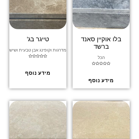
בלו אוקיין סאנד
טייגר בג’
ברשד
מדרגות וקופינג אבן טבעית ושיש
הכל
ד
ו
ר
ד
ג
מידע נוסף
ו
0
ר
מ
ג
מידע נוסף
ת
0
ו
מ
ך
ת
5
ו
ך
5