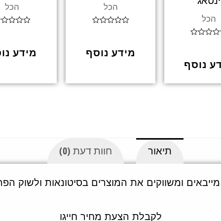
ינטאג’
הכל
הכל
הכל
ד
ד
ו
ו
ר
ר
מידע נוסף
מידע נו
ג
ג
0
0
ע נוסף
מ
מ
ת
ת
ו
ו
ך
ך
5
5
תיאור
חוות דעת (0)
מייבאים ומשווקים את המוצרים בסיטונאות ולשוק הפר
לקבלת הצעת מחיר חייגו