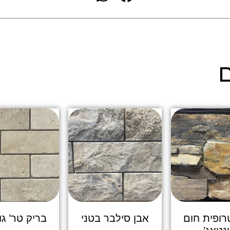
ם
רופית חום
אבן סילבר בטני
בריק טר’ גוון