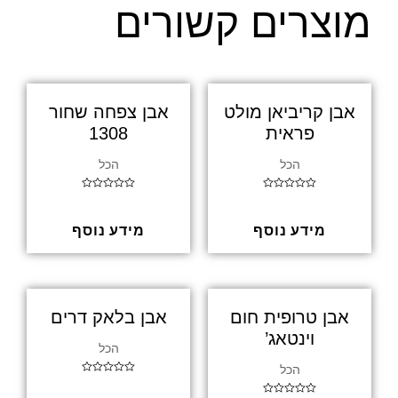
מוצרים קשורים
אבן קריביאן מולט
אבן צפחה שחור
פראית
1308
הכל
הכל
ד
ד
ו
ו
ר
ר
ג
ג
מידע נוסף
מידע נוסף
0
0
מ
מ
ת
ת
ו
ו
ך
ך
5
5
אבן טרופית חום
אבן בלאק דרים
וינטאג’
הכל
הכל
ד
ו