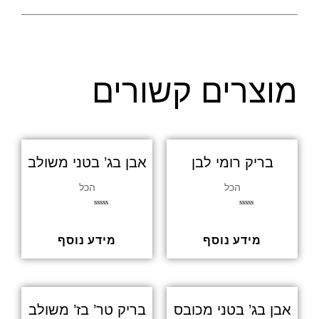
מוצרים קשורים
בריק רומי לבן
אבן בג’ בטני משולב
הכל
הכל
ד
ד
ו
ו
ר
ר
ג
ג
מידע נוסף
מידע נוסף
0
0
מ
מ
ת
ת
ו
ו
ך
ך
5
5
אבן בג’ בטני מכובס
בריק טר’ בז’ משולב