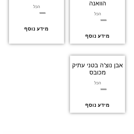
הוואנה
הכל
הכל
ד
ו
ר
ד
ג
מידע נוסף
ו
0
ר
מ
ג
מידע נוסף
ת
0
ו
מ
ך
ת
5
ו
ך
5
אבן נוצ’ה בטני עתיק
מכובס
הכל
ד
ו
ר
ג
מידע נוסף
0
מ
ת
ו
ך
5