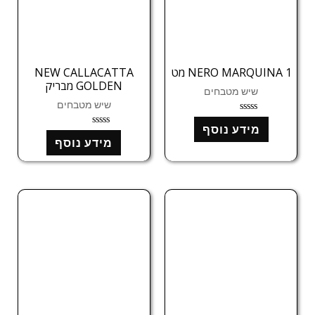
NERO MARQUINA 1 מט
NEW CALLACATTA
GOLDEN מבריק
שיש מטבחים
שיש מטבחים
ד
מידע נוסף
ו
ד
ר
מידע נוסף
ו
ג
ר
0
ג
מ
0
ת
מ
ו
ת
ך
ו
5
ך
5