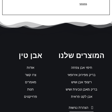
ג
5
0
מ
ד
ת
ו
ו
ר
ך
ג
5
0
מ
ת
ו
ך
5
המוצרים שלנו
אבן טין
חיפוי אבן צפחה
אודות
בריק מפירוק אירופאי
צרו קשר
ריצופי אבן ושיש
מאמרים
בריק מאבן טבעית ושיש
חנות
אבן לקט פראית
פרוייקטים
הצהרת נגישות