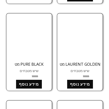
ר
0
ג
מ
0
ת
מ
ו
ת
ך
ו
5
ך
5
LAURENT GOLDEN מט
PURE BLACK מט
שיש מטבחים
שיש מטבחים
ד
ד
מידע נוסף
מידע נוסף
ו
ו
ר
ר
ג
ג
0
0
מ
מ
ת
ת
ו
ו
ך
ך