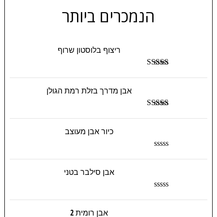
הנמכרים ביותר
ריצוף בלוסטון שרוף
דורג
5.00
מתוך 5
אבן מדרך בזלת רמת הגולן
דורג
5.00
מתוך 5
כיור אבן מעוצב
ד
ו
ר
אבן סילבר בטני
ג
0
מ
ד
ת
ו
ו
ר
אבן רומית 2
ך