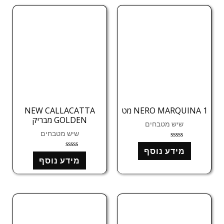
ת
ת
ו
ו
ך
ך
5
5
NERO MARQUINA 1 מט
NEW CALLACATTA
GOLDEN מבריק
שיש מטבחים
שיש מטבחים
ד
מידע נוסף
ו
ד
ר
מידע נוסף
ו
ג
ר
0
ג
מ
0
ת
מ
ו
ת
ך
ו
5
ך
5