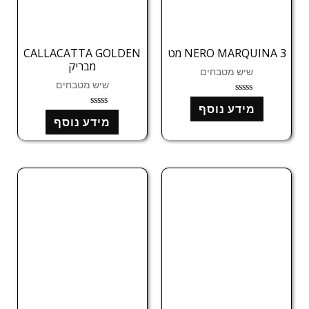
NERO MARQUINA 3 מט
CALLACATTA GOLDEN
מבריק
שיש מטבחים
שיש מטבחים
ד
מידע נוסף
ו
ד
ר
מידע נוסף
ו
ג
ר
0
ג
מ
0
ת
מ
ו
ת
ך
ו
5
ך
5