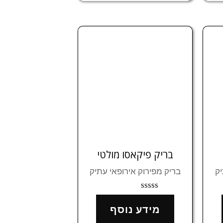
בריק פיקאסו מולטי
יק
בריק מפירוק אירופאי עתיק
דורג
0
מידע נוסף
מתוך