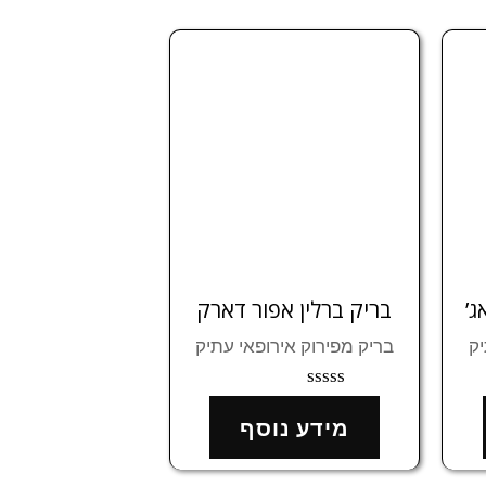
ג’
בריק ברלין אפור דארק
יק
בריק מפירוק אירופאי עתיק
דורג
0
מידע נוסף
מתוך
5