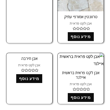
ג
0
מ
ת
ו
טרוונטין אמורפי עתיק
ך
5
אבן לקט פראית
ד
מידע נוסף
ו
ר
ג
0
מ
ת
ו
אבן חירבה
ך
5
אבן לקט פראית
אבן לקט פראית בראשית
ד
איילנד
מידע נוסף
ו
ר
אבן לקט פראית
ג
0
מ
ד
ת
מידע נוסף
ו
ו
ר
ך
ג
5
0