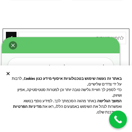
0
0
מ
מ
ת
ת
ו
ו
ך
ך
5
5
קטגוריות
שלום, ברוכים הבאים לאבן טין!
נשמח לעמוד לשירותכם ולתת מענה לכל שאלה.
באתר זה נעשה שימוש בטכנולוגיות איסוף מידע כגון Cookies
, לרבות
אנו משווקים מעל 700 דוגמאות של אבן ושיש
בריק מפירוק אירופאי עתיק
על ידי צדדים שלישיים,
(38)
במלאי!
כדי לספק לך חוויית גלישה טובה יותר וכן למטרות סטטיסטיקה, אפיון
הקליקו לשיחת WhatsApp עם נציג מטעמינו
ושיווק.
בריק מאבן טבעית ושיש
(84)
המשך הגלישה
באתר מהווה הסכמתך לכך. למידע נוסף בנושא
ואפשרות לנהל את השימוש באמצעים הללו, ראו את
מדיניות הפרטיות
חיפוי אבן צפחה
(38)
המעודכנת שלנו.
צ'ט WhatsApp עם נציג
ריצופי אבן ושיש
(42)